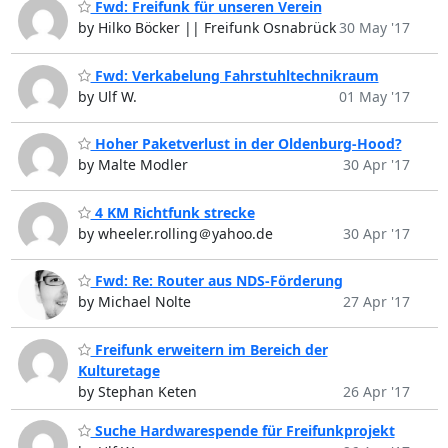
Fwd: Freifunk für unseren Verein
by Hilko Böcker || Freifunk Osnabrück
30 May '17
Fwd: Verkabelung Fahrstuhltechnikraum
by Ulf W.
01 May '17
Hoher Paketverlust in der Oldenburg-Hood?
by Malte Modler
30 Apr '17
4 KM Richtfunk strecke
by wheeler.rolling＠yahoo.de
30 Apr '17
Fwd: Re: Router aus NDS-Förderung
by Michael Nolte
27 Apr '17
Freifunk erweitern im Bereich der
Kulturetage
by Stephan Keten
26 Apr '17
Suche Hardwarespende für Freifunkprojekt