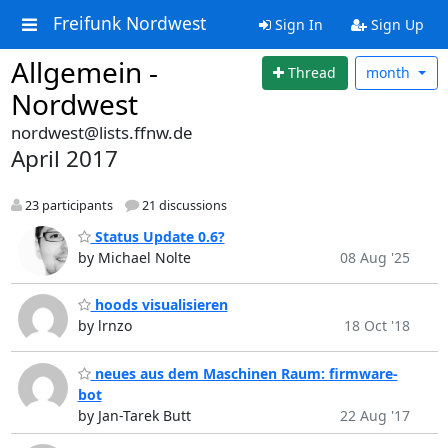
Freifunk Nordwest
Sign In
Sign Up
Allgemein -
Thread
month
Nordwest
nordwest@lists.ffnw.de
April 2017
23 participants
21 discussions
Status Update 0.6?
by Michael Nolte
08 Aug '25
hoods visualisieren
by lrnzo
18 Oct '18
neues aus dem Maschinen Raum: firmware-
bot
by Jan-Tarek Butt
22 Aug '17