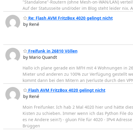
"Standalone"-Routern (ohne Mesh-on-WAN/LAN) verteilt. 
Auf der Statusseite und/oder im Blog steht leider nix. 
Re: Flash AVM FritzBox 4020 gelingt nicht
by René
Freifunk in 26810 Völlen
by Mario Quandt
Hallo ich plane gerade ein MFH mit 4 Wohnungen in 26
Mieter und anderen zu 100% zur Verfügung gestellt w
kommt dann bei den Mitern an (verluste durch den VP
Flash AVM FritzBox 4020 gelingt nicht
by René
Moin Freifunker. Ich hab 2 Mal 4020 hier und hätte dies
Kisten zu schieben. Immer wenn ich das Python File dopp
es ne Andere sein?) - gluon File für 4020 - IPv4 Adress
Brüggen