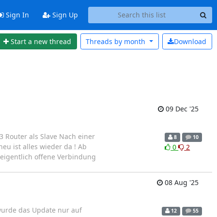
Sign In
Sign Up
Start a new thread
Threads by
month
Download
09 Dec '25
3 Router als Slave Nach einer
8
10
eu ist alles wieder da ! Ab
0
2
eigentlich offene Verbindung
08 Aug '25
wurde das Update nur auf
12
55