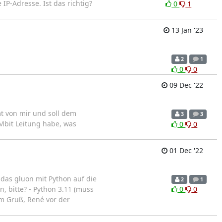
IP-Adresse. Ist das richtig?
0
1
13 Jan '23
2
1
0
0
09 Dec '22
t von mir und soll dem
3
3
Mbit Leitung habe, was
0
0
01 Dec '22
 das gluon mit Python auf die
2
1
, bitte? - Python 3.11 (muss
0
0
hem Gruß, René vor der