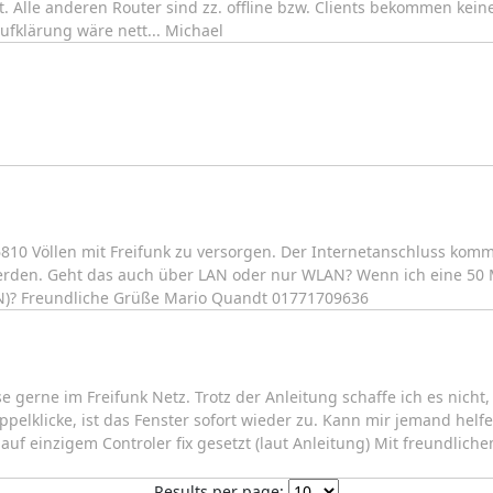
Alle anderen Router sind zz. offline bzw. Clients bekommen keine 
Aufklärung wäre nett... Michael
810 Völlen mit Freifunk zu versorgen. Der Internetanschluss komm
erden. Geht das auch über LAN oder nur WLAN? Wenn ich eine 50 
N)? Freundliche Grüße Mario Quandt 01771709636
e gerne im Freifunk Netz. Trotz der Anleitung schaffe ich es nicht,
elklicke, ist das Fenster sofort wieder zu. Kann mir jemand helfen
e auf einzigem Controler fix gesetzt (laut Anleitung) Mit freundlic
Results per page: