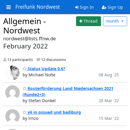
Freifunk Nordwest
Sign In
Sign Up
Allgemein -
Thread
month
Nordwest
nordwest@lists.ffnw.de
February 2022
13 participants
12 discussions
Status Update 0.6?
by Michael Nolte
08 Aug '25
Routerförderung Land Niedersachsen 2021
(Runde2+3)
by Stefan Dunkel
28 Mar '22
v6 in ossued und badiburg
by lrnzo
15 Mar '22