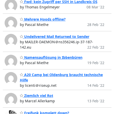
Fwd: kein Zugriff per SSH in Landkreis OS
by Thomas Engelmeyer
08 Mar '22
Mehrere Hoods offline?
by Pascal Miethe
28 Feb '22
Undelivered Mail Returned to Sender
by MAILER-DAEMON＠ns356246.ip-37-187-
142.eu
22 Feb '22
Namensauflösung in Ibbenbüren
by Pascal Miethe
19 Feb '22
A20 Camp bei Oldenburg braucht technische
Hilfe
by licenti＠riseup.net
14 Feb '22
Ziemlich viel Rot
by Marcel Allerkamp
13 Feb '22
Freifunk komplett down?