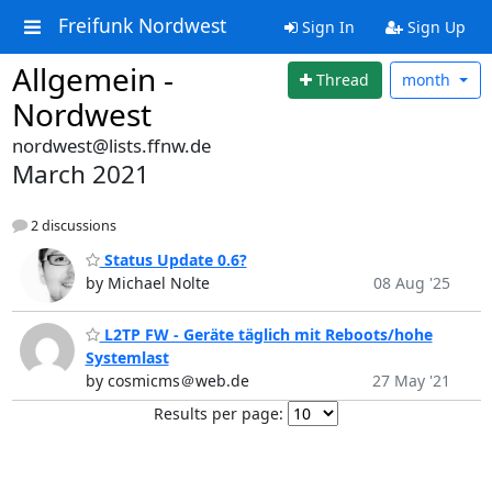
Freifunk Nordwest
Sign In
Sign Up
Allgemein -
Thread
month
Nordwest
nordwest@lists.ffnw.de
March 2021
2 discussions
Status Update 0.6?
by Michael Nolte
08 Aug '25
L2TP FW - Geräte täglich mit Reboots/hohe
Systemlast
by cosmicms＠web.de
27 May '21
Results per page: