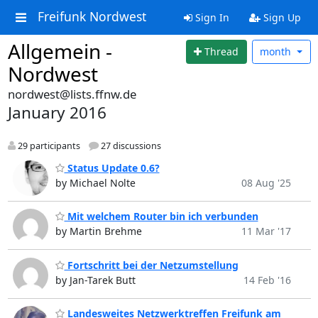
Freifunk Nordwest
Sign In
Sign Up
Allgemein -
Thread
month
Nordwest
nordwest@lists.ffnw.de
January 2016
29 participants
27 discussions
Status Update 0.6?
by Michael Nolte
08 Aug '25
Mit welchem Router bin ich verbunden
by Martin Brehme
11 Mar '17
Fortschritt bei der Netzumstellung
by Jan-Tarek Butt
14 Feb '16
Landesweites Netzwerktreffen Freifunk am