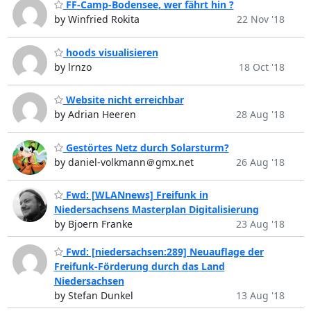
FF-Camp-Bodensee, wer fährt hin ?
by Winfried Rokita
22 Nov '18
hoods visualisieren
by lrnzo
18 Oct '18
Website nicht erreichbar
by Adrian Heeren
28 Aug '18
Gestörtes Netz durch Solarsturm?
by daniel-volkmann＠gmx.net
26 Aug '18
Fwd: [WLANnews] Freifunk in
Niedersachsens Masterplan Digitalisierung
by Bjoern Franke
23 Aug '18
Fwd: [niedersachsen:289] Neuauflage der
Freifunk-Förderung durch das Land
Niedersachsen
by Stefan Dunkel
13 Aug '18