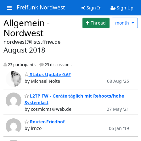
Freifunk Nordwest
Sign In
Sign Up
Allgemein -
Thread
month
Nordwest
nordwest@lists.ffnw.de
August 2018
23 participants
23 discussions
Status Update 0.6?
by Michael Nolte
08 Aug '25
L2TP FW - Geräte täglich mit Reboots/hohe
Systemlast
by cosmicms＠web.de
27 May '21
Router-Friedhof
by lrnzo
06 Jan '19