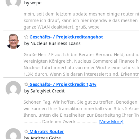
by wope
moin, seit dem letztem update meshen einige router n
komme ich drauf, kann ich hier irgendwie das meshen 
ganze WLAN deaktiviert. gruß, wope
Geschäfts- / Projektkreditangebot
by Nucleus Business Loans
Grüße Herr / Frau. Ich bin Berater Bernard Held, und
Vereinigten Königreich. Nucleus Commercial Finance h
Nucleus führt innerhalb von einer Woche eine sehr sch
1,3% durch. Wenn Sie daran interessiert sind, Erkennt
Geschäfts- / Projektkredit 1,5%
by SafetyNet Credit
Schönen Tag. Wir hoffen, Sie gut zu treffen. Benötigen
wir können Ihre Transaktion innerhalb von 3 bis 5 Arbe
Ihnen, unten die Einzelheiten zur Bearbeitung Ihrer Trans
.............. Darlehen Zweck:..............
…
[View More]
Mikrotik Router
by Andreas Götze