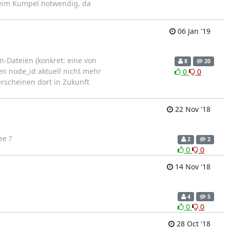
eim Kumpel notwendig, da
06 Jan '19
n-Dateien (konkret: eine von
8
20
en node_id aktuell nicht mehr
0
0
erscheinen dort in Zukunft
22 Nov '18
ee ?
2
2
0
0
14 Nov '18
4
5
0
0
28 Oct '18