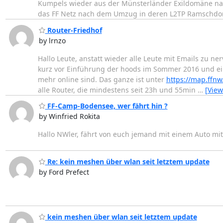
Kumpels wieder aus der Münsterländer Exildomäne na
das FF Netz nach dem Umzug in deren L2TP Ramschdo
Router-Friedhof
by lrnzo
Hallo Leute, anstatt wieder alle Leute mit Emails zu ne
kurz vor Einführung der hoods im Sommer 2016 und eine
mehr online sind. Das ganze ist unter
https://map.ffnw
alle Router, die mindestens seit 23h und 55min
…
[View
FF-Camp-Bodensee, wer fährt hin ?
by Winfried Rokita
Hallo NWler, fährt von euch jemand mit einem Auto mi
Re: kein meshen über wlan seit letztem update
by Ford Prefect
kein meshen über wlan seit letztem update