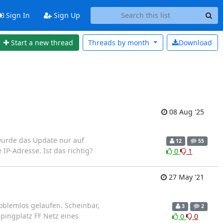
Sign In
Sign Up
Start a new thread
Threads by
month
Download
08 Aug '25
wurde das Update nur auf
12
55
IP-Adresse. Ist das richtig?
0
1
27 May '21
oblemlos gelaufen. Scheinbar,
3
2
pingplatz FF Netz eines
0
0