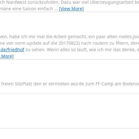
ch Nordwest zurückzuholen. Dazu war viel Überzeugungsarbeit b
mäne eine Saison einfach
…
[View More]
rven, habe ich mir mal die Arbeit gemacht, ein paar alten nodes.jso
 von vorm update auf die 20170822) nach routern zu filtern, der
.de/friedhof
zu sehen. Wenn alles so läuft, wie ich mir das denke, 
 More]
t freien SitzPlatz den er vermieten würde zum FF-Camp am Bodens