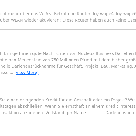
icht mehr über das WLAN. Betroffene Router: loy-wope4, loy-wope
über WLAN wieder aktivieren? Diese Router haben auch keine User
 ich bringe Ihnen gute Nachrichten von Nucleus Business Darlehen
at einen Meilenstein von 750 Millionen Pfund mit dem bisher grö
nelle Darlehensrücknahme für Geschäft, Projekt, Bau, Marketing, 
nisse
…
[View More]
 Sie einen dringenden Kredit für ein Geschäft oder ein Projekt? Wi
itstagen abschließen. Wenn Sie ernsthaft an einem Kredit interess
aktion anzugeben. Vollständiger Name:.............. Darlehensbetrag: 