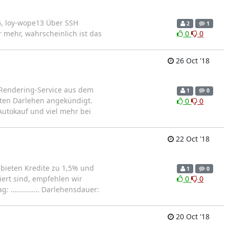
6, loy-wope13 Über SSH
2
1
 mehr, wahrscheinlich ist das
0
0
26 Oct '18
 Rendering-Service aus dem
1
0
ßten Darlehen angekündigt.
0
0
Autokauf und viel mehr bei
22 Oct '18
r bieten Kredite zu 1,5% und
1
0
iert sind, empfehlen wir
0
0
.............. Darlehensdauer:
20 Oct '18