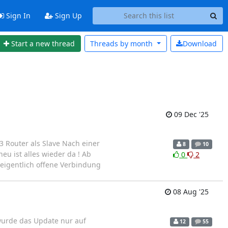
Sign In
Sign Up
Start a new thread
Threads by
month
Download
09 Dec '25
3 Router als Slave Nach einer
8
10
eu ist alles wieder da ! Ab
0
2
eigentlich offene Verbindung
08 Aug '25
wurde das Update nur auf
12
55