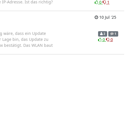
IP-Adresse. Ist das richtig?
0
1
10 Jul '25
ng wäre, dass ein Update
2
1
 Lage bin, das Update zu
0
0
zbox bestätigt. Das WLAN baut