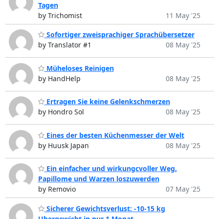
Tagen
by Trichomist
11 May '25
Sofortiger zweisprachiger Sprachübersetzer
by Translator #1
08 May '25
Müheloses Reinigen
by HandHelp
08 May '25
Ertragen Sie keine Gelenkschmerzen
by Hondro Sol
08 May '25
Eines der besten Küchenmesser der Welt
by Huusk Japan
08 May '25
Ein einfacher und wirkungcvoller Weg,
Papillome und Warzen loszuwerden
by Removio
07 May '25
Sicherer Gewichtsverlust: -10-15 kg
Ubergewicht in nur 1 Monat