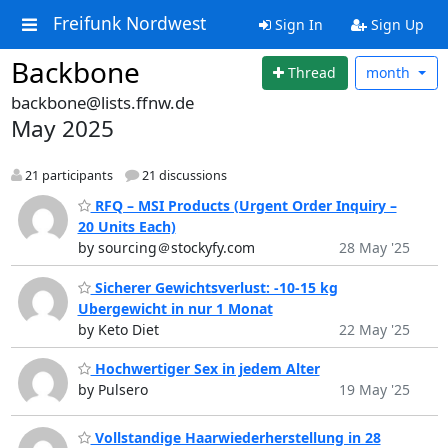
Freifunk Nordwest
Sign In
Sign Up
Backbone
Thread
month
backbone@lists.ffnw.de
May 2025
21 participants
21 discussions
RFQ – MSI Products (Urgent Order Inquiry –
20 Units Each)
by sourcing＠stockyfy.com
28 May '25
Sicherer Gewichtsverlust: -10-15 kg
Ubergewicht in nur 1 Monat
by Keto Diet
22 May '25
Hochwertiger Sex in jedem Alter
by Pulsero
19 May '25
Vollstandige Haarwiederherstellung in 28