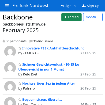
Freifunk Nordwest
Sign In
Sign Up
Backbone
Thread
month
backbone@lists.ffnw.de
February 2025
30 participants
30 discussions
Innovative PEEK Antihaftbeschichtung
by - EMURA -
27 Feb '25
Sicherer Gewichtsverlust: -10-15 kg
Ubergewicht in nur 1 Monat
by Keto Diet
27 Feb '25
Hochwertiger Sex in jedem Alter
by Pulsero
26 Feb '25
Bequem sitzen, überall...
by Seat Cushion
26 Feb '25