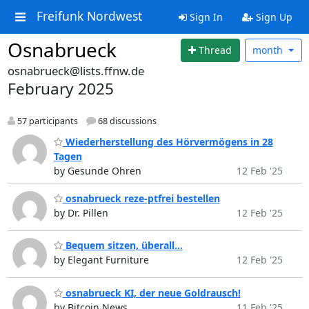
Freifunk Nordwest
Sign In
Sign Up
Osnabrueck
Thread
month
osnabrueck@lists.ffnw.de
February 2025
57 participants
68 discussions
Wiederherstellung des Hörvermögens in 28
Tagen
by Gesunde Ohren
12 Feb '25
osnabrueck reze-ptfrei bestellen
by Dr. Pillen
12 Feb '25
Bequem sitzen, überall...
by Elegant Furniture
12 Feb '25
osnabrueck KI, der neue Goldrausch!
by Bitcoin News
11 Feb '25