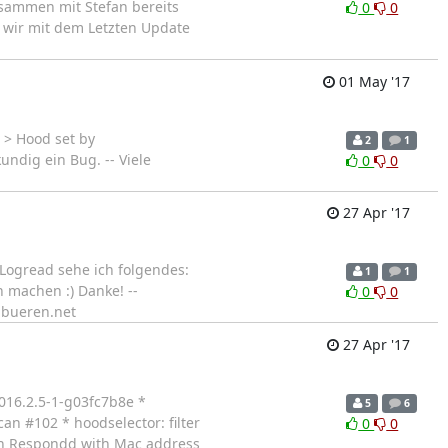
usammen mit Stefan bereits
0
0
n wir mit dem Letzten Update
01 May '17
 > Hood set by
2
1
ndig ein Bug. -- Viele
0
0
27 Apr '17
 Logread sehe ich folgendes:
1
1
 machen :) Danke! --
0
0
nbueren.net
27 Apr '17
016.2.5-1-g03fc7b8e *
5
6
n #102 * hoodselector: filter
0
0
wn Respondd with Mac address