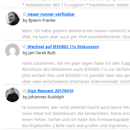
* hoodselector: 802.11s support * hoodselector: delete 
neuer runner verfügbar
by Bjoern Franke
Moin, ich habe gestern abend einen neuen runner02 auf
IPv6, sie kann aber auch per IPv4 raustelefonieren. Gr
Wechsel auf IEEE802.11s Diskussion
by Jan-Tarek Butt
Hallo zusammen, Vor ein paar tagen habe ich den Supp
Abschluss des Milestones auch IEEE802.11s zur Verführ
jetzt einfach ibss und IEEE802.11s parallel über das g
über zwei verschiedene Interfaces untereinander sich
Sign Request 20170410
by Johannes Rudolph
Hi zusammen, wer nicht arbeitet macht auch keine Fehle
neue Hood von Ibbenbüren die Serverdaten. Diese sin
einen Fehler. Stefan und ich habe das Firmwareupdate 
durchgelaufen ;) Bitte noch mal prüfen und signieren, 