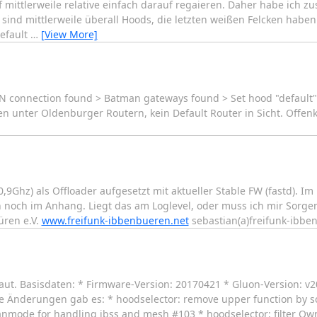
mittlerweile relative einfach darauf regaieren. Daher habe ich z
 sind mittlerweile überall Hoods, die letzten weißen Felcken habe
Default
…
[View More]
N connection found > Batman gateways found > Set hood "default"
 unter Oldenburger Routern, kein Default Router in Sicht. Offenku
Ghz) als Offloader aufgesetzt mit aktueller Stable FW (fastd). Im
noch im Anhang. Liegt das am Loglevel, oder muss ich mir Sorgen
üren e.V.
www.freifunk-ibbenbueren.net
sebastian(a)freifunk-ibbe
t. Basisdaten: * Firmware-Version: 20170421 * Gluon-Version: v2
 Änderungen gab es: * hoodselector: remove upper function by sca
anmode for handling ibss and mesh #103 * hoodselector: filter O