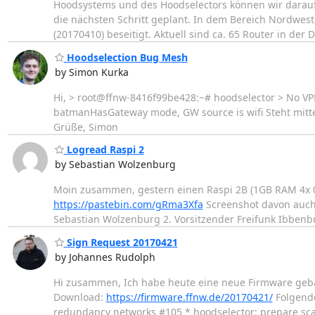
Hoodsystems und des Hoodselectors können wir darauf 
die nächsten Schritt geplant. In dem Bereich Nordwest
(20170410) beseitigt. Aktuell sind ca. 65 Router in der 
Hoodselection Bug Mesh
by Simon Kurka
Hi, > root@ffnw-8416f99be428:~# hoodselector > No VP
batmanHasGateway mode, GW source is wifi Steht mitten
Grüße, Simon
Logread Raspi 2
by Sebastian Wolzenburg
Moin zusammen, gestern einen Raspi 2B (1GB RAM 4x 0,9
https://pastebin.com/gRma3Xfa
Screenshot davon auch 
Sebastian Wolzenburg 2. Vorsitzender Freifunk Ibbenb
Sign Request 20170421
by Johannes Rudolph
Hi zusammen, Ich habe heute eine neue Firmware gebau
Download:
https://firmware.ffnw.de/20170421/
Folgende
redundancy networks #105 * hoodselector: prepare sc