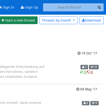
Sign In
Sign Up
Start a new thread
Threads by
month
Download
19 Oct '17
undlegende Entscheidung auf
7
17
uters herrühren, sondern
0
0
en erwarteten Zustand.
09 May '17
mmt schnell. Dank unseres
3
5