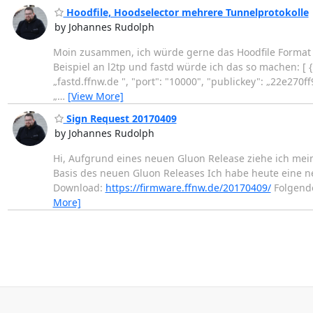
Hoodfile, Hoodselector mehrere Tunnelprotokolle
by Johannes Rudolph
Moin zusammen, ich würde gerne das Hoodfile Format 
Beispiel an l2tp und fastd würde ich das so machen: [ { "
„fastd.ffnw.de ", "port": "10000", "publickey": „22e2
„
…
[View More]
Sign Request 20170409
by Johannes Rudolph
Hi, Aufgrund eines neuen Gluon Release ziehe ich mei
Basis des neuen Gluon Releases Ich habe heute eine n
Download:
https://firmware.ffnw.de/20170409/
Folgende
More]