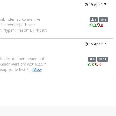
19 Apr '17
einbinden zu können. Am
4
5
servers": [ { "host":
0
0
ype“ : "fastd" }, { "host":
15 Apr '17
le direkt einen neuen auf
6
11
Gluon-Version: v2016.2.5 *
0
0
ysupgrade fest *
…
[View