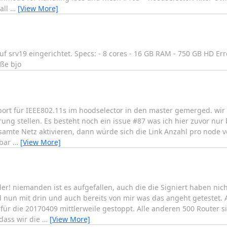
all
…
[View More]
 srv19 eingerichtet. Specs: - 8 cores - 16 GB RAM - 750 GB HD Err
üße bjo
ort für IEEE802.11s im hoodselector in den master gemerged. wi
ung stellen. Es besteht noch ein issue #87 was ich hier zuvor nur
esamte Netz aktivieren, dann würde sich die Link Anzahl pro node 
tbar
…
[View More]
r! niemanden ist es aufgefallen, auch die die Signiert haben nicht
d nun mit drin und auch bereits von mir was das angeht getestet
für die 20170409 mittlerweile gestoppt. Alle anderen 500 Router 
dass wir die
…
[View More]