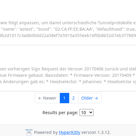
wie folgt anpassen, um damit unterschiedliche Tunnelprotokolle 
name": "astest", "bssid": "02:CA:FF:EE:BA:AA", "defaulthood": true, "
70ff9b2d1017c3a0b00dd22a58ef7e5915a355eeb16f0b8b52d7eb377869“, "t
nen vorherigen Sign Request der Version 20170406 zurück und stel
eue Firmware gebaut. Basisdaten: * Firmware-Version: 20170409 * 
 Änderungen gab es: * Hoodselector: * Johannes: * Hoodselctor s
← Newer
1
2
Older →
Results per page:
Powered by
HyperKitty
version 1.3.12.