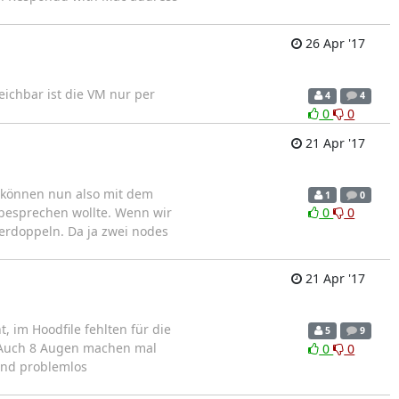
26 Apr '17
eichbar ist die VM nur per
4
4
0
0
21 Apr '17
r können nun also mit dem
1
0
 besprechen wollte. Wenn wir
0
0
verdoppeln. Da ja zwei nodes
21 Apr '17
, im Hoodfile fehlten für die
5
9
. Auch 8 Augen machen mal
0
0
sind problemlos