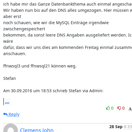
ich habe mir das Ganze Datenbankthema auch einmal angeschau
Wir haben nun bis auf den DNS alles umgezogen. Hier müssen wi
aber erst

noch schauen, wie wir die MySQL Einträge irgendwie 
zwischengespeichert

bekommen, da sonst leere DNS Angaben ausgeliefert werden. Ic
wäre

dafür, dass wir uns dies am kommenden Freitag einmal zusamme
anschauen.

ffnwsql3 und ffnwsql21 können weg.

Stefan

Am 30.09.2016 um 18:53 schrieb Stefan via Admin:
...
0
0
Reply
28 Sep
8:33
Clemens John