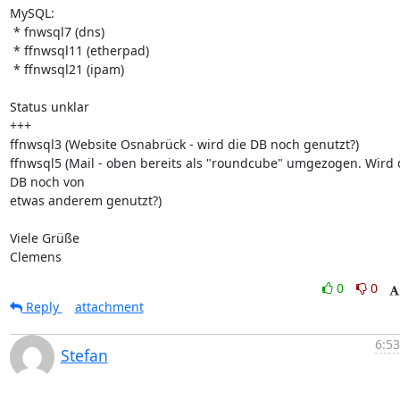
MySQL:

 * fnwsql7 (dns)

 * ffnwsql11 (etherpad)

 * ffnwsql21 (ipam)

Status unklar

+++

ffnwsql3 (Website Osnabrück - wird die DB noch genutzt?)

ffnwsql5 (Mail - oben bereits als "roundcube" umgezogen. Wird d
DB noch von 

etwas anderem genutzt?)

Viele Grüße

Clemens
0
0
Reply
attachment
6:53
Stefan