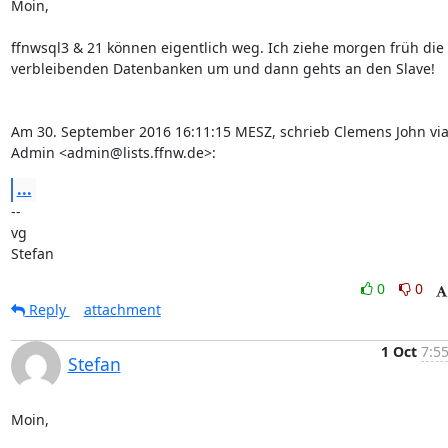
Moin,

ffnwsql3 & 21 können eigentlich weg. Ich ziehe morgen früh die 
verbleibenden Datenbanken um und dann gehts an den Slave!

Am 30. September 2016 16:11:15 MESZ, schrieb Clemens John via
Admin <admin@lists.ffnw.de>:
...
-- 

vg

Stefan
0
0
Reply
attachment
1 Oct
7:55
Stefan
Moin,
