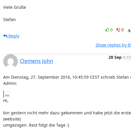
Viele Grüße

Stefan
0
0
Reply
Show replies by t
28 Sep
8:33
Clemens John
Am Dienstag, 27. September 2016, 10:45:59 CEST schrieb Stefan v
Admin:
...
Hi,

bin gestern nicht mehr dazu gekommen und habe jetzt die erste
(website) 

umgezogen. Rest folgt die Tage :)
