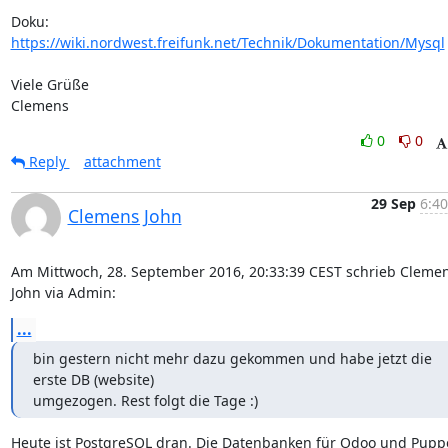
https://wiki.nordwest.freifunk.net/Technik/Dokumentation/Mysql
Viele Grüße

Clemens
0
0
Reply
attachment
29 Sep
6:40
Clemens John
Am Mittwoch, 28. September 2016, 20:33:39 CEST schrieb Clemen
John via Admin:
...
bin gestern nicht mehr dazu gekommen und habe jetzt die 
erste DB (website)

umgezogen. Rest folgt die Tage :)
Heute ist PostgreSQL dran. Die Datenbanken für Odoo und Pupp