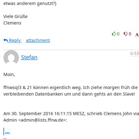
etwas anderem genutzt?)

Viele Grüße

Clemens
0
0
Reply
attachment
6:53
Stefan
Moin,

ffnwsql3 & 21 können eigentlich weg. Ich ziehe morgen früh die 
verbleibenden Datenbanken um und dann gehts an den Slave!

Am 30. September 2016 16:11:15 MESZ, schrieb Clemens John via
Admin <admin@lists.ffnw.de>:
...
-- 
