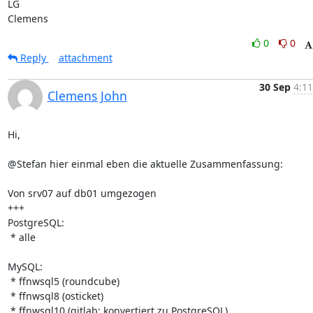
LG

Clemens
0
0
Reply
attachment
30 Sep
4:11
Clemens John
Hi,

@Stefan hier einmal eben die aktuelle Zusammenfassung:

Von srv07 auf db01 umgezogen

+++

PostgreSQL:

 * alle

MySQL:

 * ffnwsql5 (roundcube)

 * ffnwsql8 (osticket) 

 * ffnwsql10 (gitlab; konvertiert zu PostgreSQL)
