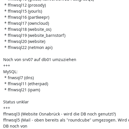
 * ffnwsql12 (prosody)

 * ffnwsql15 (yourls)

 * ffnwsql16 (partkeepr) 

 * ffnwsql17 (owncloud)

 * ffnwsql18 (website_os)

 * ffnwsql19 (website_barnstorf)

 * ffnwsql20 (website)

 * ffnwsql22 (netmon api)

Noch von srv07 auf db01 umzuziehen

+++

MySQL:

 * fnwsql7 (dns)

 * ffnwsql11 (etherpad)

 * ffnwsql21 (ipam)

Status unklar

+++

ffnwsql3 (Website Osnabrück - wird die DB noch genutzt?)

ffnwsql5 (Mail - oben bereits als "roundcube" umgezogen. Wird d
DB noch von 
