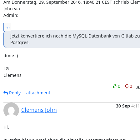
Am Donnerstag, 29. September 2016, 18:40:21 CEST schrieb Clem
John via 

Admin:
...
Jetzt konvertiere ich noch die MySQL-Datenbank von Gitlab zu 
Postgres.
done :)

LG

Clemens
0
0
Reply
attachment
30 Sep
4:11
Clemens John
Hi,
