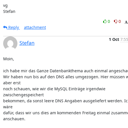
vg

Stefan
0
0
Reply
attachment
1 Oct
7:55
Stefan
Moin,

ich habe mir das Ganze Datenbankthema auch einmal angeschau
Wir haben nun bis auf den DNS alles umgezogen. Hier müssen wi
aber erst

noch schauen, wie wir die MySQL Einträge irgendwie 
zwischengespeichert

bekommen, da sonst leere DNS Angaben ausgeliefert werden. Ic
wäre

dafür, dass wir uns dies am kommenden Freitag einmal zusamme
anschauen.
