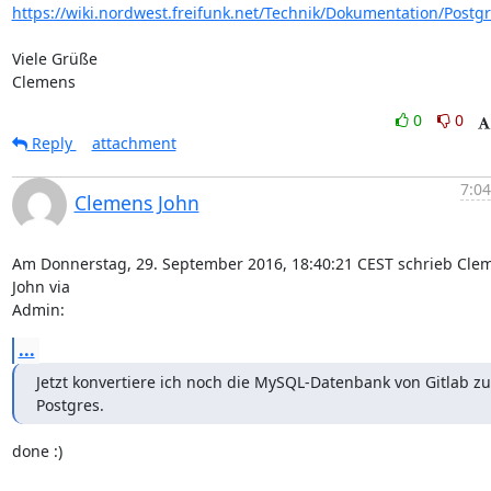
https://wiki.nordwest.freifunk.net/Technik/Dokumentation/Postg
Viele Grüße

Clemens
0
0
Reply
attachment
7:04
Clemens John
Am Donnerstag, 29. September 2016, 18:40:21 CEST schrieb Clem
John via 

Admin:
...
Jetzt konvertiere ich noch die MySQL-Datenbank von Gitlab zu 
Postgres.
done :)
