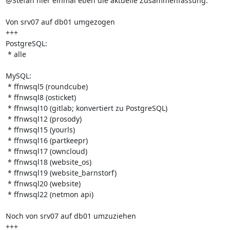
@Stefan hier einmal eben die aktuelle Zusammenfassung:

Von srv07 auf db01 umgezogen

+++

PostgreSQL:

 * alle

MySQL:

 * ffnwsql5 (roundcube)

 * ffnwsql8 (osticket) 

 * ffnwsql10 (gitlab; konvertiert zu PostgreSQL)

 * ffnwsql12 (prosody)

 * ffnwsql15 (yourls)

 * ffnwsql16 (partkeepr) 

 * ffnwsql17 (owncloud)

 * ffnwsql18 (website_os)

 * ffnwsql19 (website_barnstorf)

 * ffnwsql20 (website)

 * ffnwsql22 (netmon api)

Noch von srv07 auf db01 umzuziehen

+++
