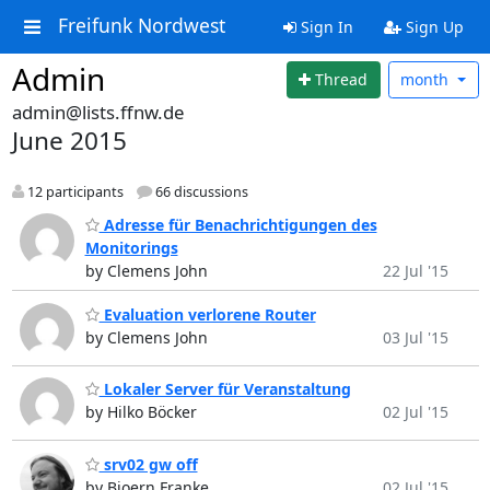
Freifunk Nordwest
Sign In
Sign Up
Admin
Thread
month
admin@lists.ffnw.de
June 2015
12 participants
66 discussions
Adresse für Benachrichtigungen des
Monitorings
by Clemens John
22 Jul '15
Evaluation verlorene Router
by Clemens John
03 Jul '15
Lokaler Server für Veranstaltung
by Hilko Böcker
02 Jul '15
srv02 gw off
by Bjoern Franke
02 Jul '15