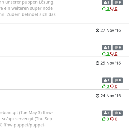
inn unserer puppen Lösung.
2
9
re ein weiteren super node
0
0
ann. Zudem befindet sich das
27 Nov '16
1
0
0
0
25 Nov '16
1
0
0
0
24 Nov '16
ebian.git (Tue May 3) ffnw-
3
6
-sc/api-server.git (Thu Sep
0
0
29) ffnw-puppet/puppet-