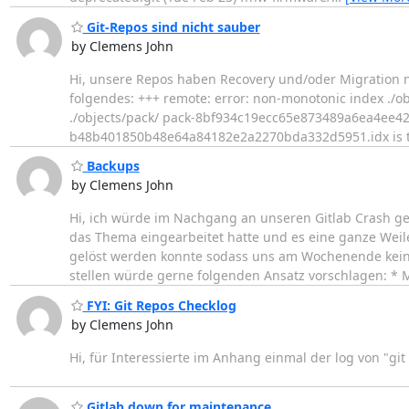
Git-Repos sind nicht sauber
by Clemens John
Hi, unsere Repos haben Recovery und/oder Migration
folgendes: +++ remote: error: non-monotonic index ./
./objects/pack/ pack-8bf934c19ecc65e873489a6ea4ee42200
b48b401850b48e64a84182e2a2270bda332d5951.idx is to
Backups
by Clemens John
Hi, ich würde im Nachgang an unseren Gitlab Crash ger
das Thema eingearbeitet hatte und es eine ganze Wei
gelöst werden konnte sodass uns am Wochenende kein
stellen würde gerne folgenden Ansatz vorschlagen: * M
FYI: Git Repos Checklog
by Clemens John
Hi, für Interessierte im Anhang einmal der log von "git
Gitlab down for maintenance