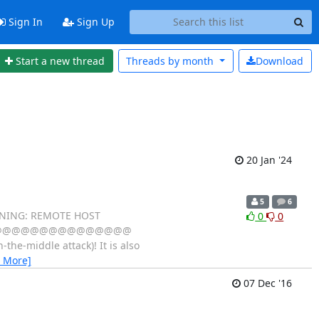
Sign In
Sign Up
Start a new thread
Threads by
month
Download
20 Jan '24
5
6
 REMOTE HOST
0
0
@@@@@@@@@@@@@@@@@
-middle attack)! It is also
 More]
07 Dec '16