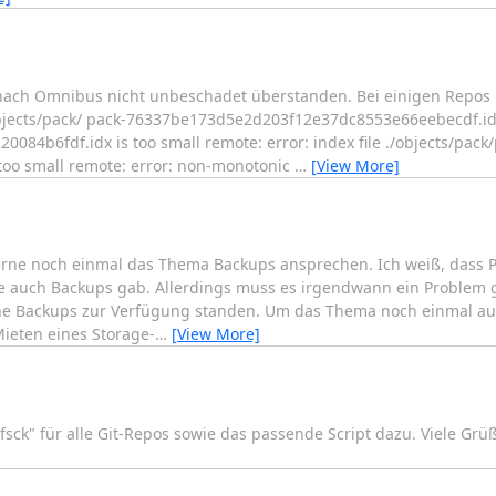
 nach Omnibus nicht unbeschadet überstanden. Bei einigen Repo
objects/pack/ pack-76337be173d5e2d203f12e37dc8553e66eebecdf.idx 
84b6fdf.idx is too small remote: error: index file ./objects/pack/
o small remote: error: non-monotonic
…
[View More]
ne noch einmal das Thema Backups ansprechen. Ich weiß, dass Pica
le auch Backups gab. Allerdings muss es irgendwann ein Problem 
e Backups zur Verfügung standen. Um das Thema noch einmal au
ieten eines Storage-
…
[View More]
 fsck" für alle Git-Repos sowie das passende Script dazu. Viele Gr