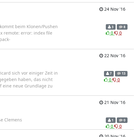
24 Nov '16
s kommt beim Klonen/Pushen
3
8
remote: error: index file
0
0
pack-
22 Nov '16
rd sich vor einiger Zeit in
7
13
gegeben haben, das nicht
0
0
f eine neue Grundlage zu
21 Nov '16
üße Clemens
1
0
0
0
20 Nov '16