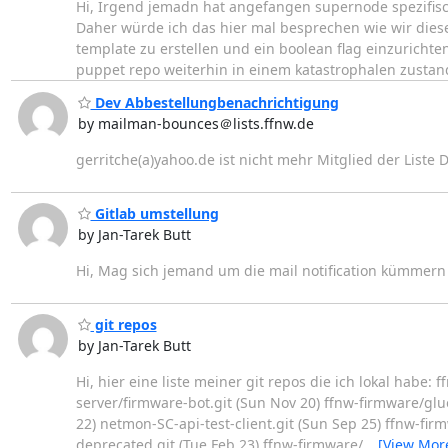
Hi, Irgend jemadn hat angefangen supernode spezifis
Daher würde ich das hier mal besprechen wie wir dies
template zu erstellen und ein boolean flag einzuricht
puppet repo weiterhin in einem katastrophalen zust
Dev Abbestellungbenachrichtigung
by mailman-bounces＠lists.ffnw.de
gerritche(a)yahoo.de ist nicht mehr Mitglied der Liste D
Gitlab umstellung
by Jan-Tarek Butt
Hi, Mag sich jemand um die mail notification kümmern :
git repos
by Jan-Tarek Butt
Hi, hier eine liste meiner git repos die ich lokal habe
server/firmware-bot.git (Sun Nov 20) ffnw-firmware/gluo
22) netmon-SC-api-test-client.git (Sun Sep 25) ffnw-fi
deprecated.git (Tue Feb 23) ffnw-firmware/
…
[View Mor