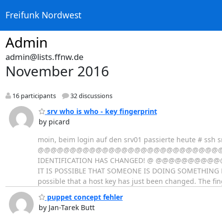
Freifunk Nordwest
Admin
admin@lists.ffnw.de
November 2016
16 participants
32 discussions
srv who is who - key fingerprint
by picard
moin, beim login auf den srv01 passierte heute # ssh s
@@@@@@@@@@@@@@@@@@@@@@@@@@@@@@@
IDENTIFICATION HAS CHANGED! @ @@
IT IS POSSIBLE THAT SOMEONE IS DOING SOMETHING NAST
possible that a host key has just been changed. The fin
puppet concept fehler
by Jan-Tarek Butt