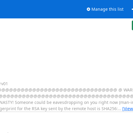
Manage this list
rv01
@@@@@@@@@@@@@@@@@@@@@@@@@@@@ @ WARNING:
@@@@@@@@@@@@@@@@@@@@@@@@@@@@@@@@@@@@@@@@
Y! Someone could be eavesdropping on you right now (man-in-the
gerprint for the RSA key sent by the remote host is SHA256:
…
[View