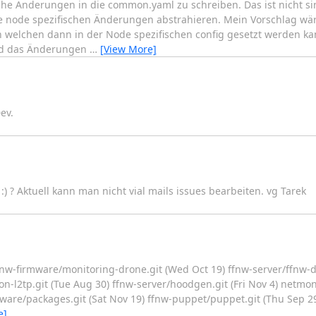
che Änderungen in die common.yaml zu schreiben. Das ist nicht s
e node spezifischen Änderungen abstrahieren. Mein Vorschlag wä
en welchen dann in der Node spezifischen config gesetzt werden k
and das Änderungen
…
[View More]
ev.
) ? Aktuell kann man nicht vial mails issues bearbeiten. vg Tarek
: ffnw-firmware/monitoring-drone.git (Wed Oct 19) ffnw-server/ffnw-d
n-l2tp.git (Tue Aug 30) ffnw-server/hoodgen.git (Fri Nov 4) netmon
rmware/packages.git (Sat Nov 19) ffnw-puppet/puppet.git (Thu Sep 
e]