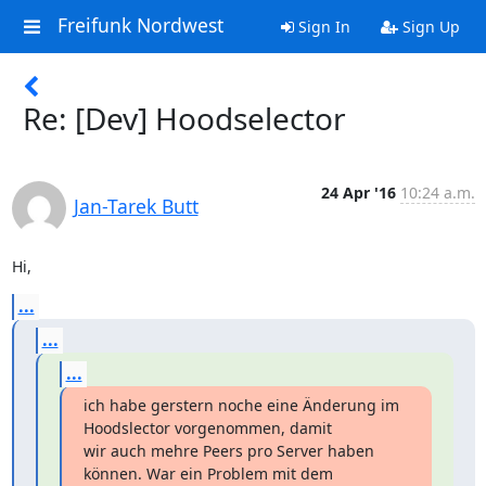
Freifunk Nordwest
Sign In
Sign Up
Re: [Dev] Hoodselector
24 Apr '16
10:24 a.m.
Jan-Tarek Butt
Hi,
...
...
...
ich habe gerstern noche eine Änderung im 
Hoodslector vorgenommen, damit

wir auch mehre Peers pro Server haben 
können. War ein Problem mit dem
