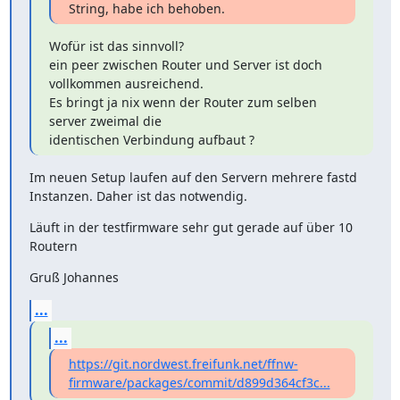
String, habe ich behoben.
Wofür ist das sinnvoll?

ein peer zwischen Router und Server ist doch 
vollkommen ausreichend.

Es bringt ja nix wenn der Router zum selben 
server zweimal die

identischen Verbindung aufbaut ?
Im neuen Setup laufen auf den Servern mehrere fastd 
Instanzen. Daher ist das notwendig.
Läuft in der testfirmware sehr gut gerade auf über 10 
Routern
Gruß Johannes
...
...
https://git.nordwest.freifunk.net/ffnw-
firmware/packages/commit/d899d364cf3c...