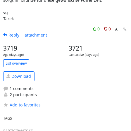
sorgt im Grunde für diese gewünschte Puffer Zeit.

vg

Tarek
0
0
Reply
attachment
3719
3721
Age (days ago)
Last active (days ago)
List overview
Download
1 comments
2 participants
Add to favorites
TAGS
PARTICIPANTS (2)