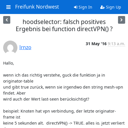
Freifunk Nordwest
Sign In
Sign Up
hoodselector: falsch positives
Ergebnis bei function directVPN() ?
31 May '16
9:13 a.m.
lrnzo
Hallo,

wenn ich das richtig verstehe, guck die funktion ja in 
originator-table 

und gibt true zurück, wenn sie irgendwo den string mesh-vpn 
findet. Aber 

wird auch der Wert last-seen berücksichtigt?

beispiel: Knoten hat vpn verbindung, der letzte originator-
frame ist 

keine 5 sekunden alt.  directVPN() -> TRUE. alles io. jetzt verliert 