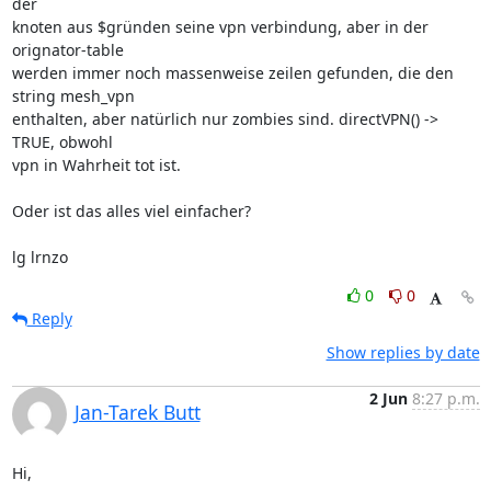
der 

knoten aus $gründen seine vpn verbindung, aber in der 
orignator-table 

werden immer noch massenweise zeilen gefunden, die den 
string mesh_vpn 

enthalten, aber natürlich nur zombies sind. directVPN() -> 
TRUE, obwohl 

vpn in Wahrheit tot ist.

Oder ist das alles viel einfacher?

lg lrnzo
0
0
Reply
Show replies by date
2 Jun
8:27 p.m.
Jan-Tarek Butt
Hi,