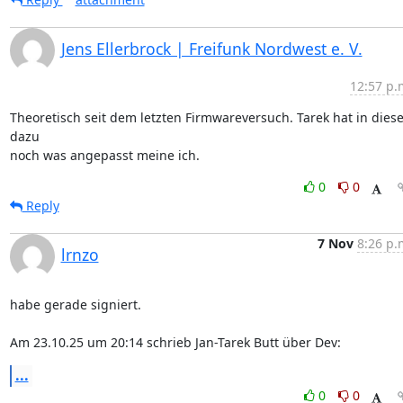
Jens Ellerbrock | Freifunk Nordwest e. V.
12:57 p.
Theoretisch seit dem letzten Firmwareversuch. Tarek hat in dieser
dazu 

noch was angepasst meine ich.
0
0
Reply
7 Nov
8:26 p.
lrnzo
habe gerade signiert.

Am 23.10.25 um 20:14 schrieb Jan-Tarek Butt über Dev:
...
0
0