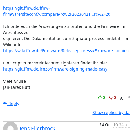
https://git.ffnw.de/ffnw-
firmware/siteconf/-/compare/rc%2F20230421...rc%2F20...
Ich bitte euch die Änderungen zu prüfen und die Firmware im 
Anschluss zu

signieren. Die Dokumentation zum Signaturprozess findet ihr im 
https://wiki.ffnw.de/Firmware/Releaseprozess#Firmware_signier
https://git.ffnw.de/lrnzo/firmware-signing-made-easy
Viele Grüße

Jan-Tarek Butt
0
0
Reply
Show replies by da
24 Oct
10:34 a.
Jens Ellerbrock