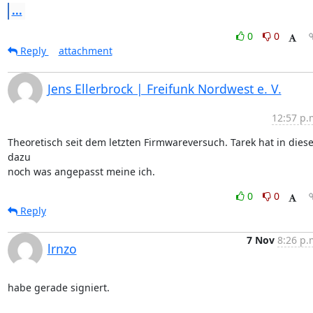
...
0
0
Reply
attachment
Jens Ellerbrock | Freifunk Nordwest e. V.
12:57 p.
Theoretisch seit dem letzten Firmwareversuch. Tarek hat in dieser
dazu 

noch was angepasst meine ich.
0
0
Reply
7 Nov
8:26 p.
lrnzo
habe gerade signiert.
