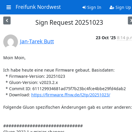
Freifunk Nordwest
Sign In
Sign Up
Sign Request 20251023
23 Oct '25
8:14 p.
Jan-Tarek Butt
Moin Moin,

Ich habe heute eine neue Firmware gebaut. Basisdaten:

  * Firmware-Version: 20251023

  * Gluon-Version: v2023.2.x

  * Commit ID: 611129934681ad75f7b23bc4fce4bbe29fd4dab2

  * Download: 
https://firmware.ffnw.de/l2tp/20251023/
Folgende Gluon spezifischen Änderungen gab es unter anderen:

##############################

Gluon 2022.1.x minjor changes
