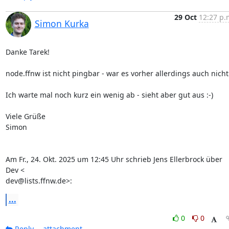
29 Oct
12:27 p.
Simon Kurka
Danke Tarek!

node.ffnw ist nicht pingbar - war es vorher allerdings auch nicht.
Ich warte mal noch kurz ein wenig ab - sieht aber gut aus :-)

Viele Grüße

Simon

Am Fr., 24. Okt. 2025 um 12:45 Uhr schrieb Jens Ellerbrock über 
Dev <

dev@lists.ffnw.de>:
...
0
0
Reply
attachment