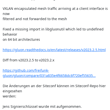
VXLAN encapsulated mesh traffic arriving at a client interface is 
now 

filtered and not forwarded to the mesh

Fixed a missing import in libgluonutil which led to undefined 
behavior 

on 64 bit architectures

https://gluon.readthedocs.io/en/latest/releases/v2023.2.5.html
Diff from v2023.2.5 to v2023.2.x

https://github.com/freifunk-
gluon/gluon/compare/031a835e4f6658dc6f720ef55635...
Die Änderungen an der Siteconf können im Siteconf-Repo hier 
eingesehen

werden:

Jens Signierschlüssel wurde mit aufgenommen.
