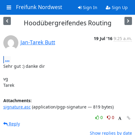
Freifunk Nordwest
Sign In
Sign Up
Hoodübergreifendes Routing
19 Jul '16
9:25 a.m.
Jan-Tarek Butt
...
Sehr gut :) danke dir

vg

Tarek
Attachments:
signature.asc
(application/pgp-signature — 819 bytes)
0
0
Reply
Show replies by date