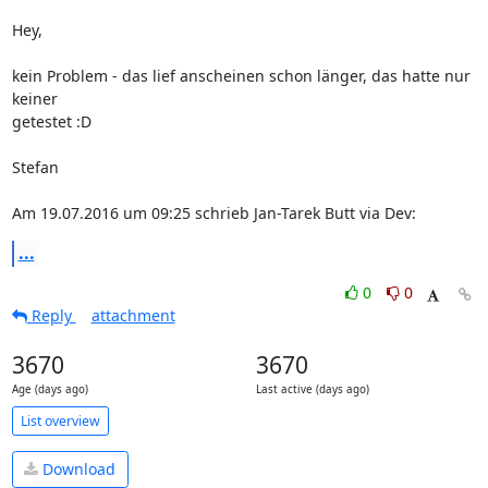
Hey,

kein Problem - das lief anscheinen schon länger, das hatte nur 
keiner

getestet :D

Stefan

Am 19.07.2016 um 09:25 schrieb Jan-Tarek Butt via Dev:
...
0
0
Reply
attachment
3670
3670
Age (days ago)
Last active (days ago)
List overview
Download