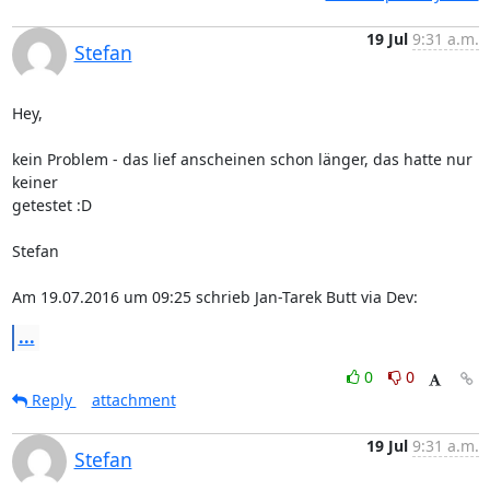
19 Jul
9:31 a.m.
Stefan
Hey,

kein Problem - das lief anscheinen schon länger, das hatte nur 
keiner

getestet :D

Stefan

Am 19.07.2016 um 09:25 schrieb Jan-Tarek Butt via Dev:
...
0
0
Reply
attachment
19 Jul
9:31 a.m.
Stefan