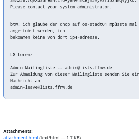
SHA256:/qvXGsBre8Ht2fo+y8Hv4hCejn3MyVsrl5zhkQVyjx0.

Please contact your system administrator.
btw, ich glaube der dhcp auf os-stadt01 mpüsste mal 
angestubst werden, ich

bekommen keine von dort ip4-adresse.
LG Lorenz

_______________________________________________

Admin Mailingliste -- admin@lists.ffnw.de

Zur Abmeldung von dieser Mailingliste senden Sie ein
Nachricht an

admin-leave@lists.ffnw.de
Attachments:
attachment.html
(text/html — 1.7 KB)