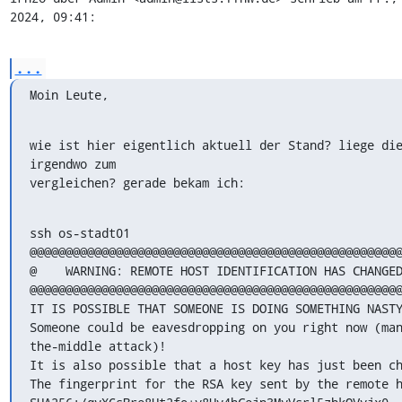
2024, 09:41:
...
Moin Leute,
wie ist hier eigentlich aktuell der Stand? liege die
irgendwo zum

vergleichen? gerade bekam ich:
ssh os-stadt01

@@@@@@@@@@@@@@@@@@@@@@@@@@@@@@@@@@@@@@@@@@@@@@@@@@@@
@    WARNING: REMOTE HOST IDENTIFICATION HAS CHANGED
@@@@@@@@@@@@@@@@@@@@@@@@@@@@@@@@@@@@@@@@@@@@@@@@@@@@
IT IS POSSIBLE THAT SOMEONE IS DOING SOMETHING NASTY
Someone could be eavesdropping on you right now (ma
the-middle attack)!

It is also possible that a host key has just been ch
The fingerprint for the RSA key sent by the remote h