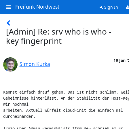
Freifunk Nordwest
Sign In
[Admin] Re: srv who is who -
key fingerprint
19 Jan '
Simon Kurka
Kannst einfach drauf gehen. Das ist nicht schlimm, weil
Geheimnisse hinterlässt. An der Stabilität der Host-Key
wir nochmal

arbeiten. Aktuell würfelt cloud-init die einfach mal 
durcheinander.

lrnzo über Admin <admin@lists.ffnw.de> schrieb am Fr., 