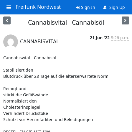
Freifunk Nordwest
Sign In
Sign Up
Cannabisvital - Cannabisöl
21 Jun '22
8:26 p.m.
CANNABISVITAL
Cannabisvital - Cannabisöl

Stabilisiert den 

Blutdruck über 28 Tage auf die alterserwartete Norm

Reinigt und 

stärkt die Gefäßwände

Normalisiert den 

Cholesterinspiegel

Verhindert Druckstöße

Schützt vor Herzinfarkten und Beleidigungen

BESTELLEN SIE MIT 50% 
