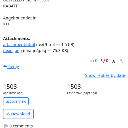
RABATT

Angebot endet in 

>>>
Attachments:
attachment.html
(text/html — 1.5 KB)
nexo.jpeg
(image/jpeg — 75.3 KB)
0
0
Reply
Show replies by date
1508
1508
Age (days ago)
Last active (days ago)
List overview
Download
0 comments