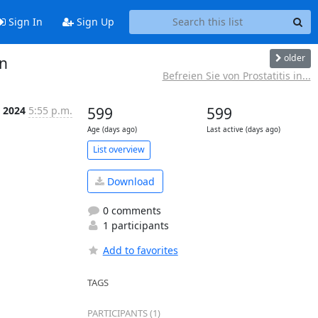
Sign In
Sign Up
older
n
Befreien Sie von Prostatitis in...
c 2024
5:55 p.m.
599
599
Age (days ago)
Last active (days ago)
List overview
Download
0 comments
1 participants
Add to favorites
TAGS
PARTICIPANTS (1)