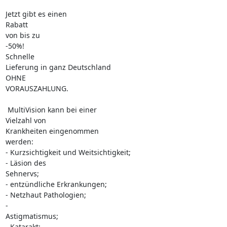
Jetzt gibt es einen 

Rabatt

von bis zu 

-50%!

Schnelle 

Lieferung in ganz Deutschland

OHNE 

VORAUSZAHLUNG.

 MultiVision kann bei einer 

Vielzahl von

Krankheiten eingenommen 

werden:

- Kurzsichtigkeit und Weitsichtigkeit;

- Läsion des 

Sehnervs;

- entzündliche Erkrankungen;

- Netzhaut Pathologien;

- 

Astigmatismus;

- Katarakt;
